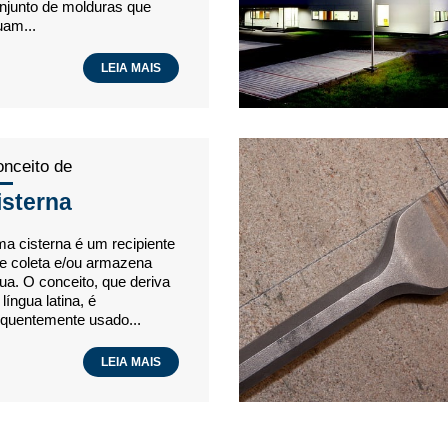
njunto de molduras que
uam...
LEIA MAIS
nceito de
isterna
a cisterna é um recipiente
e coleta e/ou armazena
ua. O conceito, que deriva
 língua latina, é
equentemente usado...
LEIA MAIS