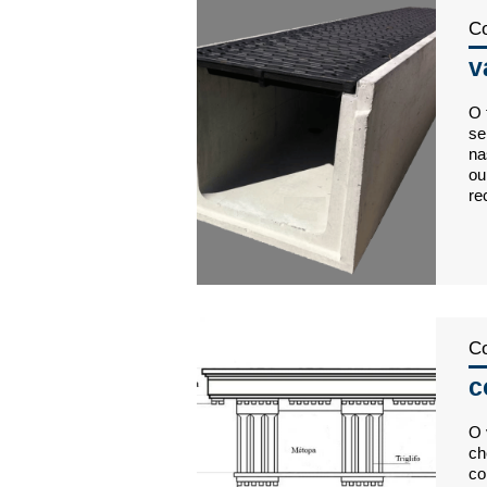
Co
v
O 
se
na
ou
re
Co
c
O 
ch
co