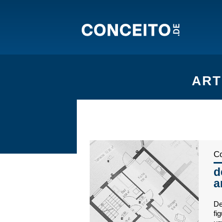
ART
Co
d
a
De
fi