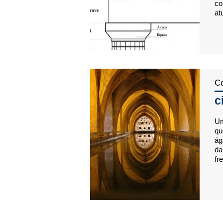
co
at
Co
c
Um
qu
ág
da
fr