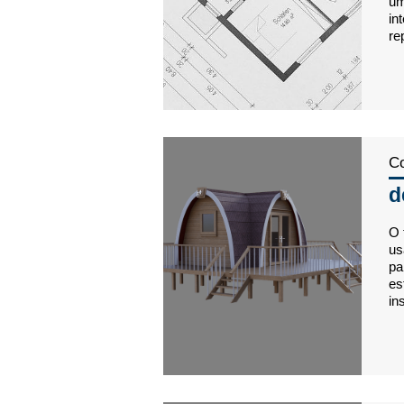
um
in
re
Co
d
O 
us
pa
es
in