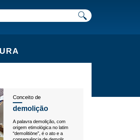
TURA
Conceito de
demolição
A palavra demolição, com
origem etimológica no latim
“demolitiōne”, é o ato e a
consequência de demolir.