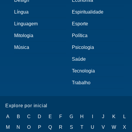
Design
Economia
Língua
Espiritualidade
Linguagem
Esporte
Mitologia
Política
Música
Psicologia
Saúde
Tecnologia
Trabalho
Explore por inicial
A
B
C
D
E
F
G
H
I
J
K
L
M
N
O
P
Q
R
S
T
U
V
W
X