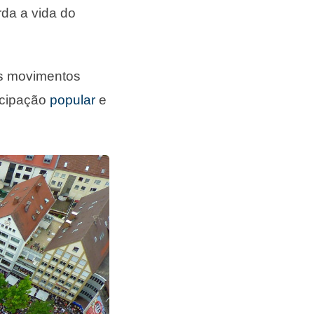
rda a vida do
os movimentos
ticipação
popular
e