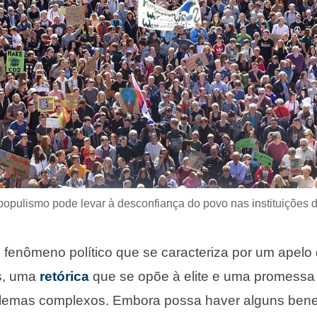
opulismo pode levar à desconfiança do povo nas instituições 
fenômeno político que se caracteriza por um apelo 
, uma
retórica
que se opõe à elite e uma promessa
blemas complexos. Embora possa haver alguns bene