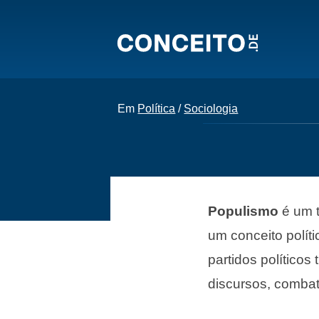
Em
Política
/
Sociologia
Populismo
é um t
um conceito polít
partidos políticos
discursos, combat