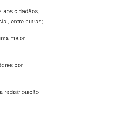
s aos cidadãos,
al, entre outras;
uma maior
dores por
a redistribuição