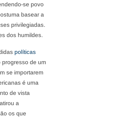
tendendo-se povo
 Costuma basear a
es privilegiadas.
es dos humildes.
edidas
políticas
o progresso de um
em se importarem
ericanas é uma
to de vista
atirou a
são os que