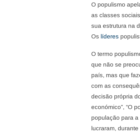
O populismo apel
as classes sociai
sua estrutura na 
Os
líderes
populis
O termo populismo
que não se preoc
país, mas que faz
com as consequên
decisão própria d
económico”, “O p
população para a
lucraram, durante