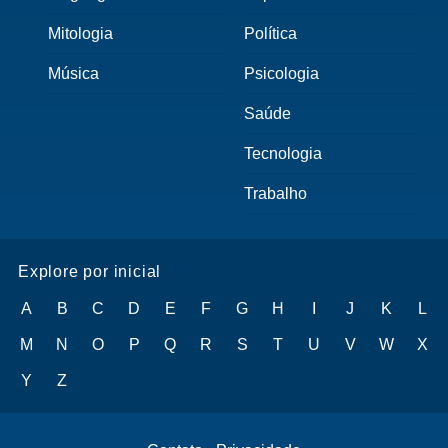
Mitologia
Política
Música
Psicologia
Saúde
Tecnologia
Trabalho
Explore por inicial
A
B
C
D
E
F
G
H
I
J
K
L
M
N
O
P
Q
R
S
T
U
V
W
X
Y
Z