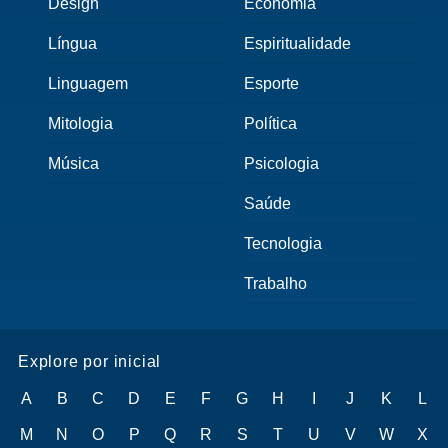
Design
Economia
Língua
Espiritualidade
Linguagem
Esporte
Mitologia
Política
Música
Psicologia
Saúde
Tecnologia
Trabalho
Explore por inicial
A
B
C
D
E
F
G
H
I
J
K
L
M
N
O
P
Q
R
S
T
U
V
W
X