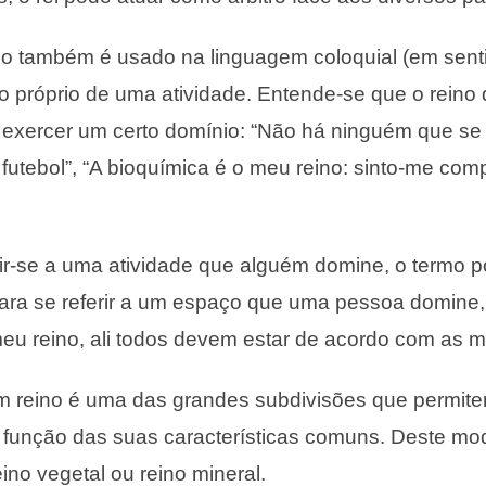
no também é usado na linguagem coloquial (em senti
ito próprio de uma atividade. Entende-se que o rein
 exercer um certo domínio: “Não há ninguém que s
 futebol”, “A bioquímica é o meu reino: sinto-me co
ir-se a uma atividade que alguém domine, o termo 
para se referir a um espaço que uma pessoa domine,
eu reino, ali todos devem estar de acordo com as m
um reino é uma das grandes subdivisões que permitem
 função das suas características comuns. Deste mod
eino vegetal ou reino mineral.