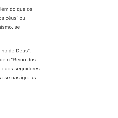
além do que os
os céus” ou
nismo, se
ino de Deus”.
que o “Reino dos
ido aos seguidores
ta-se nas igrejas