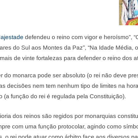
ajestade
defendeu o reino com vigor e heroísmo”, “
ares do Sul aos Montes da Paz”, “Na Idade Média, 
mais de vinte fortalezas para defender o reino dos 
r do monarca pode ser absoluto (o rei não deve pre
as decisões nem tem nenhum tipo de limites na hor
o (a função do rei é regulada pela Constituição).
oria dos reinos são regidos por monarquias constituc
mpre com uma função protocolar, agindo como símb
, o rei pode atuar como árbitro face aos diversos par