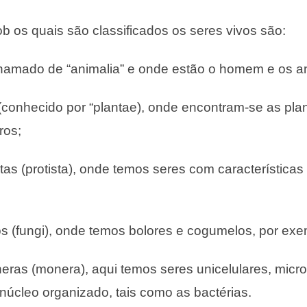
ob os quais são classificados os seres vivos são:
hamado de “animalia” e onde estão o homem e os an
 (conhecido por “plantae), onde encontram-se as plan
ros;
tas (protista), onde temos seres com características
s (fungi), onde temos bolores e cogumelos, por exe
eras (monera), aqui temos seres unicelulares, micr
úcleo organizado, tais como as bactérias.