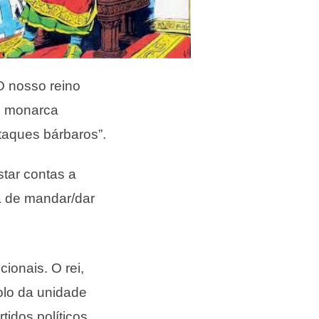
O nosso reino
o monarca
ataques bárbaros”.
star contas a
a de mandar/dar
ionais. O rei,
olo da unidade
tidos políticos.