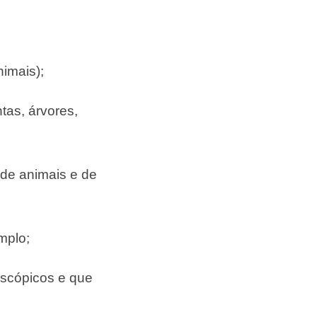
imais);
tas, árvores,
 de animais e de
mplo;
oscópicos e que