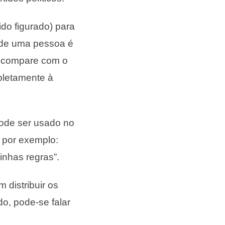
do figurado) para
o de uma pessoa é
e compare com o
mpletamente à
pode ser usado no
 por exemplo:
inhas regras”.
 distribuir os
o, pode-se falar