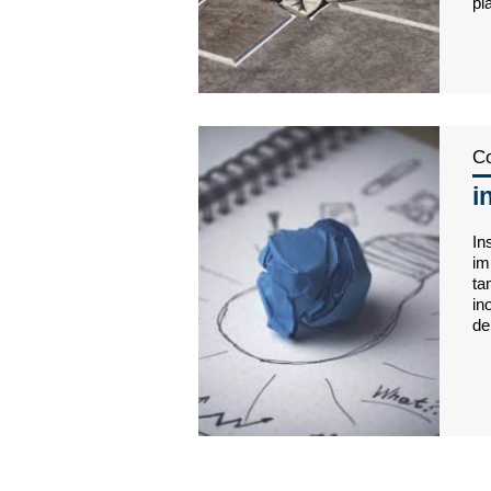
pl
Co
i
In
im
ta
in
de