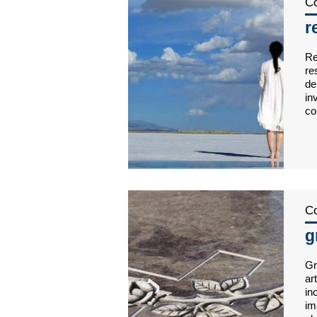
Co
r
Re
re
de
in
co
Co
g
Gr
ar
in
im