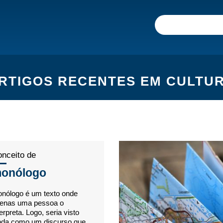
RTIGOS RECENTES EM CULTU
nceito de
onólogo
nólogo é um texto onde
enas uma pessoa o
terpreta. Logo, seria visto
nda como um discurso que