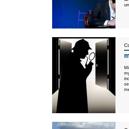
um
Co
m
Mi
my
in
se
me