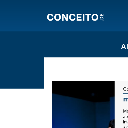
A
Co
m
Mo
ap
in
ai