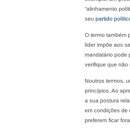
“alinhamento polí
seu
partido polític
O termo também po
líder impõe aos s
mandatário pode p
verifique que não 
Noutros termos, 
princípios. Ao ap
a sua postura rela
em condições de d
preferem ficar for