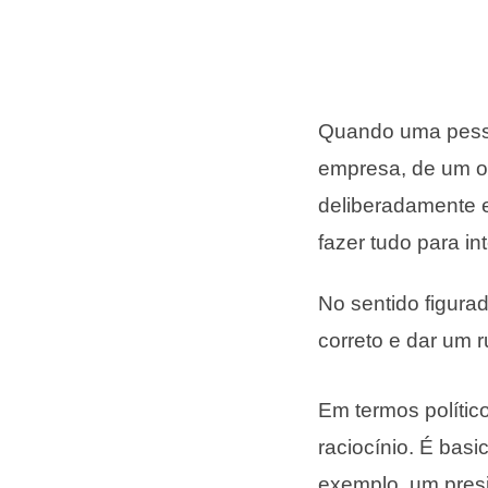
Quando uma pesso
empresa, de um org
deliberadamente e
fazer tudo para i
No sentido figurad
correto e dar um r
Em termos polític
raciocínio. É bas
exemplo, um presi