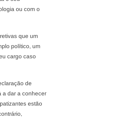
eologia ou com o
retivas que um
lo político, um
seu cargo caso
eclaração de
á a dar a conhecer
mpatizantes estão
ontrário,