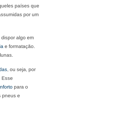
queles países que
ssumidas por um
 dispor algo em
ia
e formatação.
lunas.
das
, ou seja, por
. Esse
nforto
para o
s pneus e