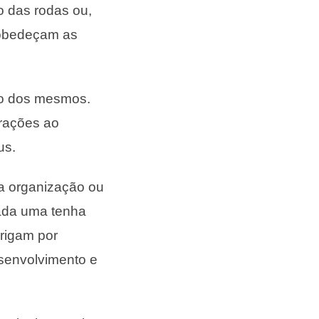
 das rodas ou,
s obedeçam as
to dos mesmos.
brações ao
us.
a organização ou
cada uma tenha
rigam por
esenvolvimento e