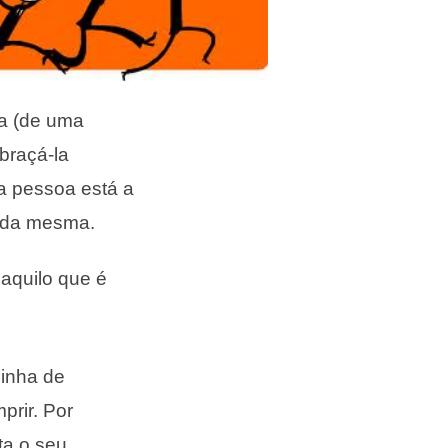
a (de uma
abraçá-la
a pessoa está a
m da mesma.
 aquilo que é
linha de
prir. Por
ta o seu