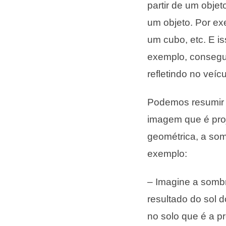
partir de um obje
um objeto. Por ex
um cubo, etc. E i
exemplo, consegui
refletindo no veí
Podemos resumir q
imagem que é pro
geométrica, a so
exemplo:
– Imagine a sombr
resultado do sol 
no solo que é a p