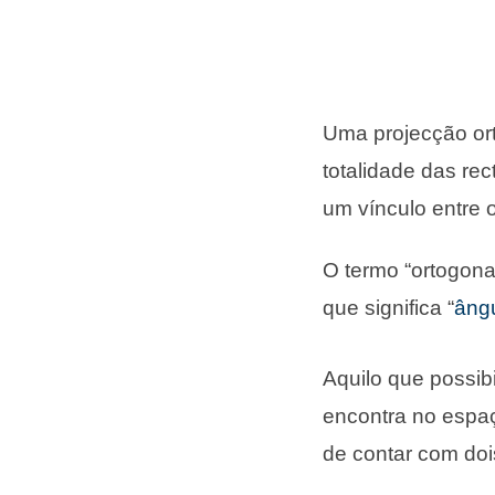
Uma projecção ort
totalidade das re
um vínculo entre 
O termo “ortogonal
que significa “
âng
Aquilo que possib
encontra no espaç
de contar com doi