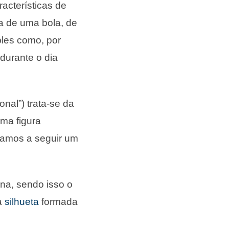
acterísticas de
a de uma bola, de
ples como, por
durante o dia
nal”) trata-se da
ma figura
jamos a seguir um
na, sendo isso o
ma
silhueta
formada