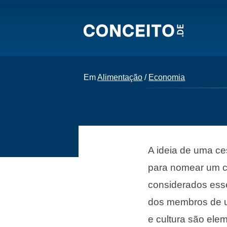
Em
Alimentação
/
Economia
A ideia de uma c
para nomear um c
considerados esse
dos membros de u
e cultura são ele