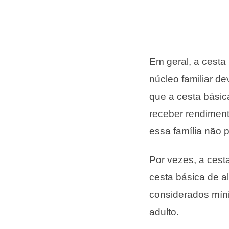
Em geral, a cesta
núcleo familiar d
que a cesta básic
receber rendiment
essa família não 
Por vezes, a cest
cesta básica de a
considerados míni
adulto.