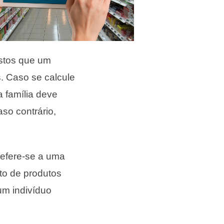
astos que um
. Caso se calcule
 família deve
so contrário,
refere-se a uma
to de produtos
um indivíduo