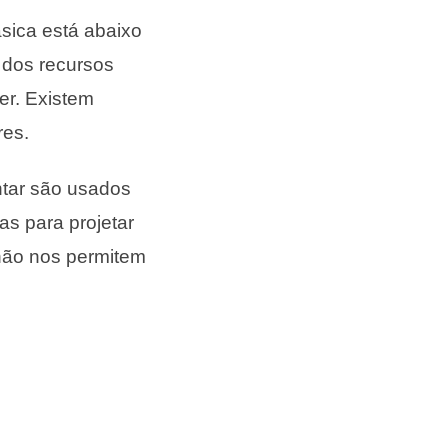
sica está abaixo
m dos recursos
er. Existem
res.
ntar são usados
as para projetar
 não nos permitem