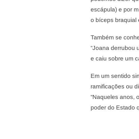
escápula) e por mú
o bíceps braquial e
Também se conhec
“Joana derrubou u
e caiu sobre um ca
Em um sentido sim
ramificações ou d
“Naqueles anos, o
poder do Estado 