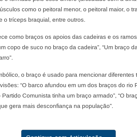
sculos como o peitoral menor, o peitoral maior, o tra
 o tríceps braquial, entre outros.
e como braços os apoios das cadeiras e os ramos 
m copo de suco no braço da cadeira”, “Um braço da
rro”.
bólico, o braço é usado para mencionar diferentes 
ivisões: “O barco afundou em um dos braços do rio 
 Partido Comunista tinha um braço armado”, “O braço
que gera mais desconfiança na população”.