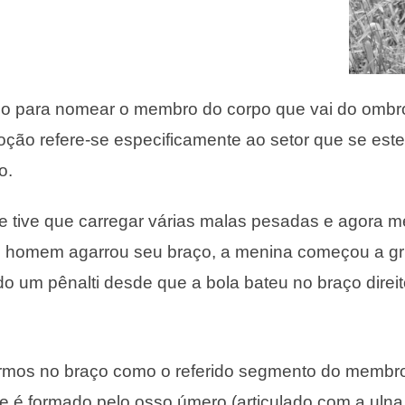
do para nomear o membro do corpo que vai do ombr
oção refere-se especificamente ao setor que se est
o.
e tive que carregar várias malas pesadas e agora 
homem agarrou seu braço, a menina começou a grita
do um pênalti desde que a bola bateu no braço direi
rmos no braço como o referido segmento do membro
 é formado pelo osso úmero (articulado com a ulna,