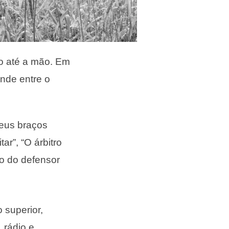
o até a mão. Em
ende entre o
meus braços
r”, “O árbitro
to do defensor
 superior,
 rádio e