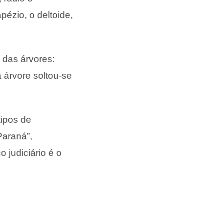
pézio, o deltoide,
das árvores:
 árvore soltou-se
tipos de
Paraná”,
 judiciário é o