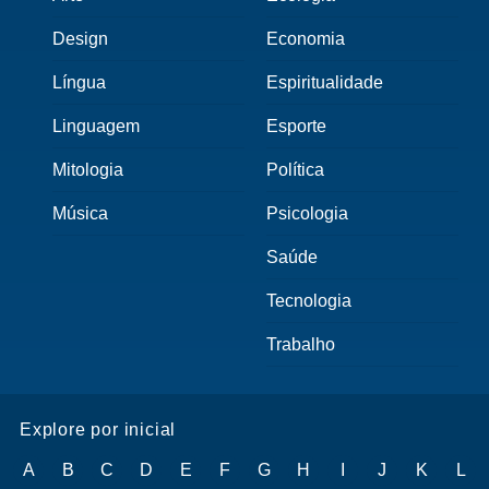
Design
Economia
Língua
Espiritualidade
Linguagem
Esporte
Mitologia
Política
Música
Psicologia
Saúde
Tecnologia
Trabalho
Explore por inicial
A
B
C
D
E
F
G
H
I
J
K
L