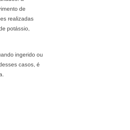
lvimento de
es realizadas
de potássio,
uando ingerido ou
desses casos, é
a.