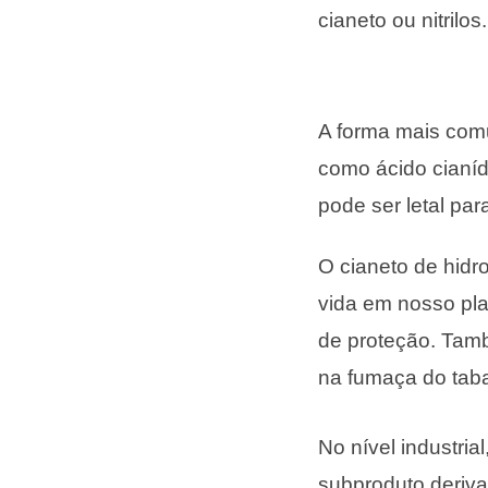
cianeto ou nitrilos.
A forma mais comu
como ácido cianíd
pode ser letal pa
O cianeto de hidr
vida em nosso pla
de proteção. Tam
na fumaça do tab
No nível industri
subproduto deriva