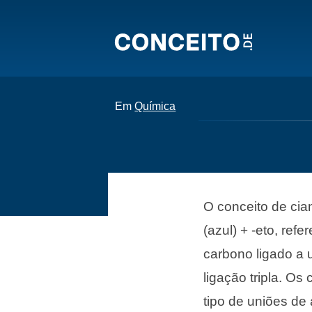
Em
Química
O conceito de cia
(azul) + -eto, re
carbono ligado a 
ligação tripla. O
tipo de uniões d