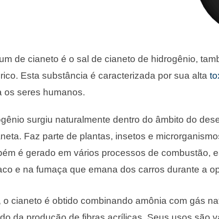
m de cianeto é o sal de cianeto de hidrogênio, ta
rico. Esta substância é caracterizada por sua alta
to
ra os seres humanos.
ogênio surgiu naturalmente dentro do âmbito do des
neta. Faz parte de plantas, insetos e microrganis
bém é gerado em vários processos de combustão, e
aco e na fumaça que emana dos carros durante a o
al, o cianeto é obtido combinando amônia com gás n
do da produção de fibras acrílicas. Seus usos são v