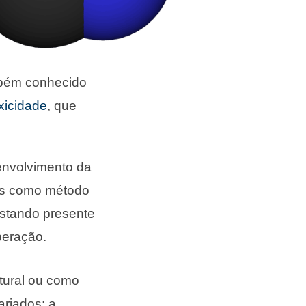
mbém conhecido
xicidade
, que
envolvimento da
mos como método
stando presente
peração.
atural ou como
ariados: a