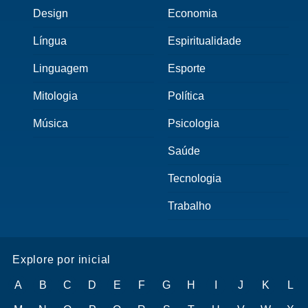
Design
Economia
Língua
Espiritualidade
Linguagem
Esporte
Mitologia
Política
Música
Psicologia
Saúde
Tecnologia
Trabalho
Explore por inicial
A
B
C
D
E
F
G
H
I
J
K
L