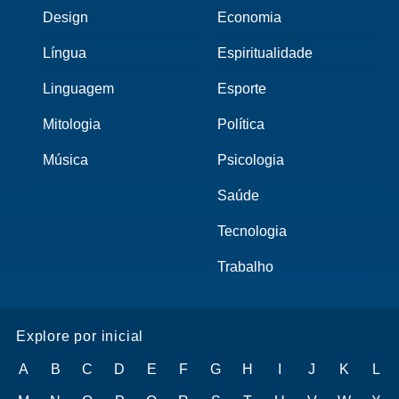
Design
Economia
Língua
Espiritualidade
Linguagem
Esporte
Mitologia
Política
Música
Psicologia
Saúde
Tecnologia
Trabalho
Explore por inicial
A
B
C
D
E
F
G
H
I
J
K
L