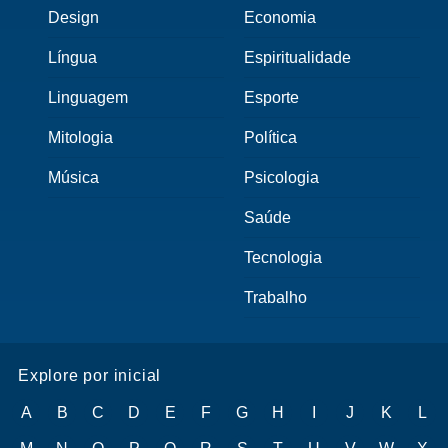
Design
Economia
Língua
Espiritualidade
Linguagem
Esporte
Mitologia
Política
Música
Psicologia
Saúde
Tecnologia
Trabalho
Explore por inicial
A
B
C
D
E
F
G
H
I
J
K
L