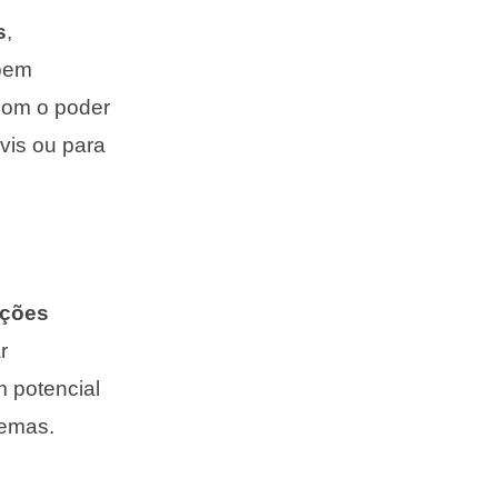
s
,
mpem
com o poder
vis ou para
ações
r
m potencial
temas.