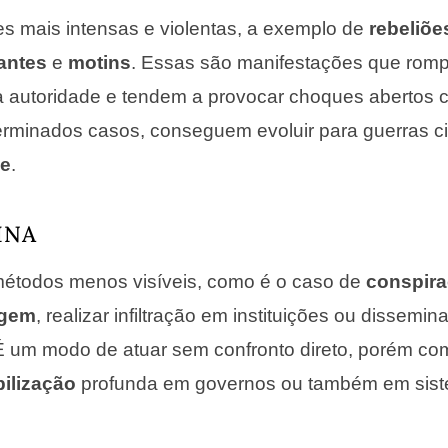
 mais intensas e violentas, a exemplo de
rebeliõe
antes
e
motins
. Essas são manifestações que ro
a autoridade e tendem a provocar choques abertos 
terminados casos, conseguem evoluir para guerras ci
pe
.
INA
métodos menos visíveis, como é o caso de
conspir
­gem
, realizar infiltração em instituições ou dissemina
É um modo de atuar sem confronto direto, porém co
ilização
profunda em governos ou também em sis