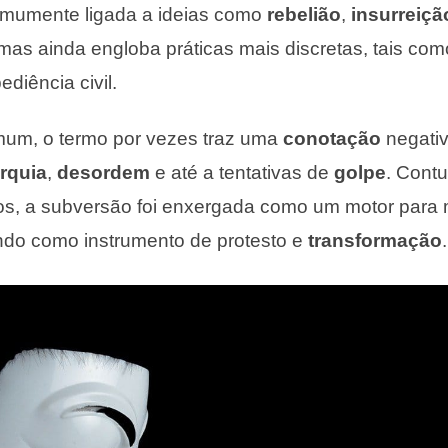
omumente ligada a ideias como
rebelião
,
insurreiçã
 mas ainda engloba práticas mais discretas, tais co
ediência civil.
um, o termo por vezes traz uma
conotação
negati
rquia
,
desordem
e até a tentativas de
golpe
. Cont
cos, a subversão foi enxergada como um motor para
ndo como instrumento de protesto e
transformação
.