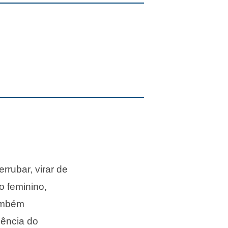
errubar, virar de
o feminino,
também
sência do