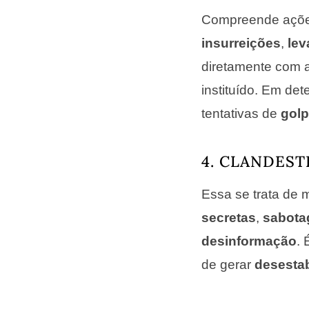
Compreende ações
insurreições
,
lev
diretamente com 
instituído. Em de
tentativas de
gol
4. CLANDEST
Essa se trata de 
secretas
,
sabota
desinformação
. 
de gerar
desestab