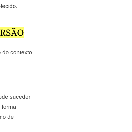
lecido.
ERSÃO
o do contexto
ode suceder
 forma
mo de