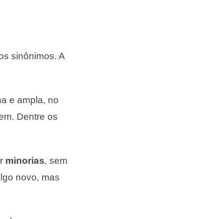
os sinônimos. A
na e ampla, no
dem. Dentre os
or
minorias
, sem
algo novo, mas