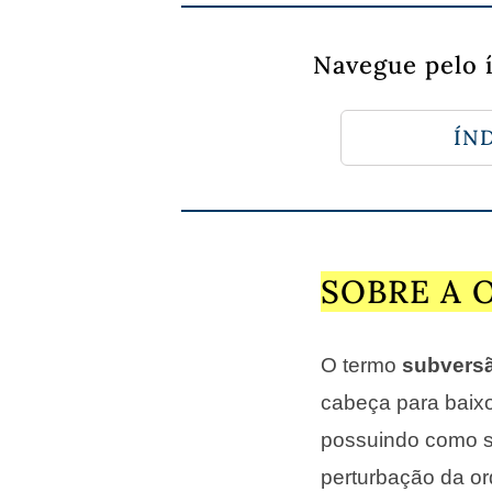
Navegue pelo 
ÍND
SOBRE A 
O termo
subvers
cabeça para baixo
possuindo como si
perturbação da o