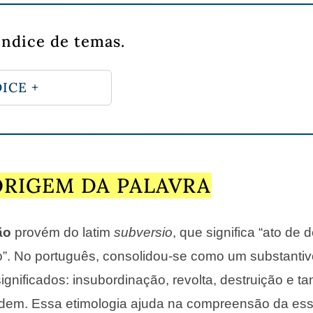
índice de temas.
ICE +
ORIGEM DA PALAVRA
ão
provém do latim
subversio
, que significa “ato de d
”. No português, consolidou-se como um substantiv
gnificados: insubordinação, revolta, destruição e 
rdem. Essa etimologia ajuda na compreensão da es