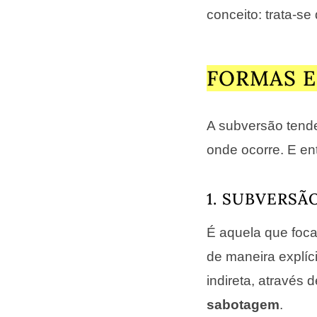
conceito: trata-se
FORMAS E
A subversão tende
onde ocorre. E ent
1. SUBVERSÃ
É aquela que foc
de maneira explí
indireta, através 
sabota­gem
.