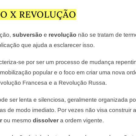
O X REVOLUÇÃO
ação,
subversão
e
revolução
não se tratam de term
licação que ajuda a esclarecer isso.
cteriza-se por ser um processo de mudança repenti
mobilização popular e o foco em criar uma nova or
volução Francesa e a Revolução Russa.
de ser lenta e silenciosa, geralmente organizada p
as de modo imediato. Por vezes não visa construir 
r
ou mesmo
dissolver
a ordem vigente.