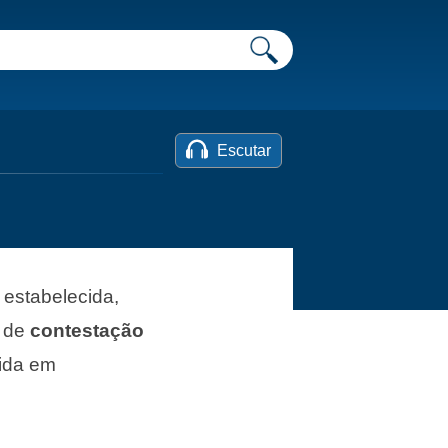
Escutar
estabelecida,
a de
contestação
vida em