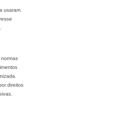
ca usaram
eresse
.
 normas
vimentos
nizada.
or direitos
sivas.