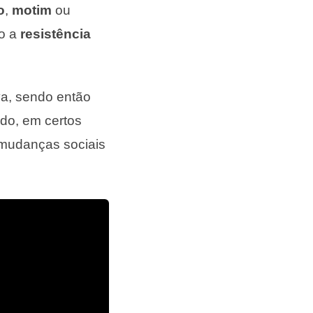
o
,
motim
ou
mo a
resistência
va, sendo então
udo, em certos
 mudanças sociais