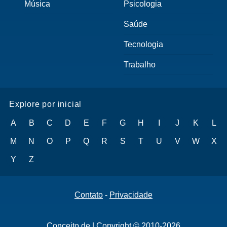
Música
Psicologia
Saúde
Tecnologia
Trabalho
Explore por inicial
A
B
C
D
E
F
G
H
I
J
K
L
M
N
O
P
Q
R
S
T
U
V
W
X
Y
Z
Contato
-
Privacidade
Conceito.de | Copyright © 2010-2026