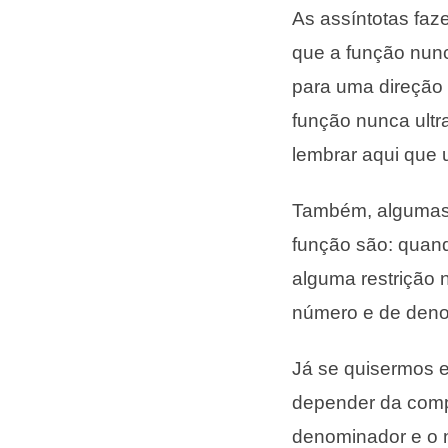
As assíntotas faz
que a função nunca
para uma direção 
função nunca ultra
lembrar aqui que 
Também, algumas r
função são: quando
alguma restrição 
número e de deno
Já se quisermos 
depender da comp
denominador e o 