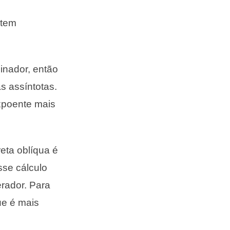
stem
nador, então
as assíntotas.
expoente mais
eta oblíqua é
sse cálculo
rador. Para
ue é mais