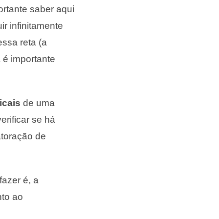
ortante saber aqui
r infinitamente
ssa reta (a
a é importante
icais
de uma
erificar se há
atoração de
fazer é, a
to ao