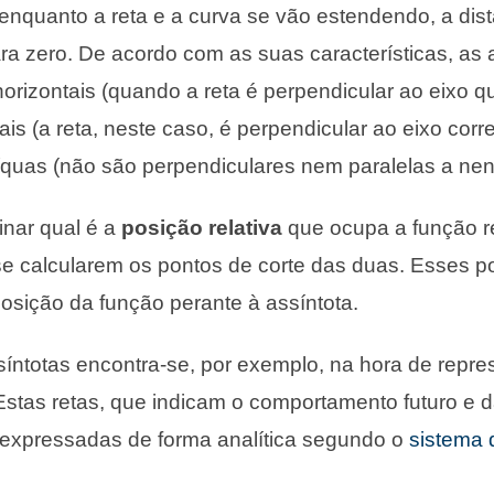
, enquanto a reta e a curva se vão estendendo, a dis
a zero. De acordo com as suas características, as
 horizontais (quando a reta é perpendicular ao eixo 
ais (a reta, neste caso, é perpendicular ao eixo cor
íquas (não são perpendiculares nem paralelas a ne
inar qual é a
posição relativa
que ocupa a função r
 se calcularem os pontos de corte das duas. Esses p
osição da função perante à assíntota.
ssíntotas encontra-se, por exemplo, na hora de repr
 Estas retas, que indicam o comportamento futuro e 
 expressadas de forma analítica segundo o
sistema 