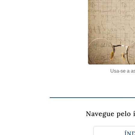
Usa-se a as
Navegue pelo 
ÍND