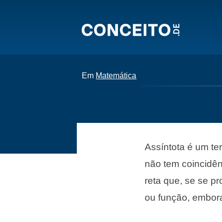
Em
Matemática
Assíntota é um te
não tem coincidên
reta que, se se p
ou função, embora