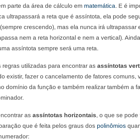
em parte da área de cálculo em
matemática
. E é imp
 ultrapassará a reta que é assíntota, ela pode segui
(sempre crescendo), mas ela nunca irá ultrapassar e
passa nem a reta horizontal e nem a vertical). Aind
uma assíntota sempre será uma reta.
egras utilizadas para encontrar as
assíntotas vert
 existir, fazer o cancelamento de fatores comuns, v
no domínio da função e também realizar também a f
minador.
encontrar as
assíntotas horizontais
, o que se pode 
aração que é feita pelos graus dos
polinômios
quan
numerador: