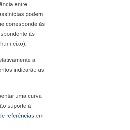
tância entre
 assíntotas podem
que corresponde às
respondente às
nhum eixo).
elativamente à
ontos indicarão as
esentar uma curva
dão suporte à
de referências
em