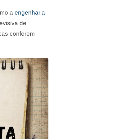
omo a
engenharia
evisiva de
icas conferem