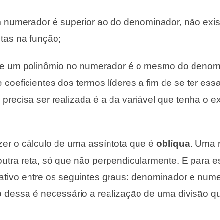
m numerador é superior ao do denominador, não exi
ntas na função;
de um polinômio no numerador é o mesmo do denomi
de coeficientes dos termos líderes a fim de se ter ess
 precisa ser realizada é a da variável que tenha o 
er o cálculo de uma assíntota que é
oblíqua
. Uma r
outra reta, só que não perpendicularmente. E para e
tivo entre os seguintes graus: denominador e nume
o dessa é necessário a realização de uma divisão q