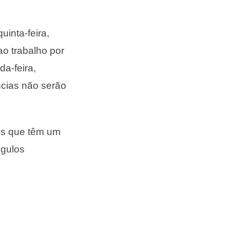
uinta-feira,
o trabalho por
da-feira,
ncias não serão
es que têm um
ngulos