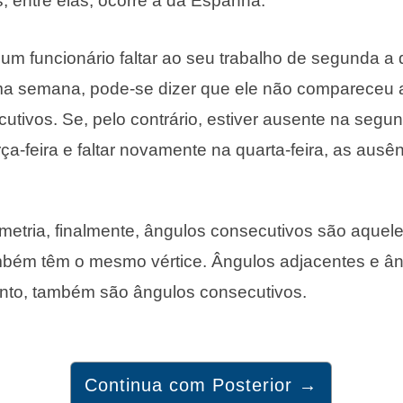
s, entre elas, ocorre a da Espanha.
 um funcionário faltar ao seu trabalho de segunda a q
ma semana, pode-se dizer que ele não compareceu a
utivos. Se, pelo contrário, estiver ausente na segun
ça-feira e faltar novamente na quarta-feira, as ausê
etria, finalmente, ângulos consecutivos são aquel
bém têm o mesmo vértice. Ângulos adjacentes e â
anto, também são ângulos consecutivos.
Continua com Posterior →