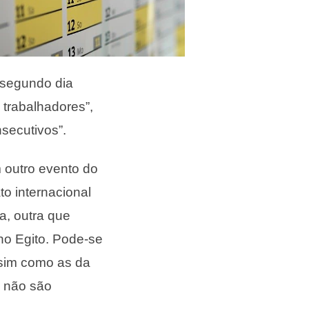
o segundo dia
 trabalhadores”,
nsecutivos”.
 outro evento do
 internacional
a, outra que
no Egito. Pode-se
ssim como as da
o não são