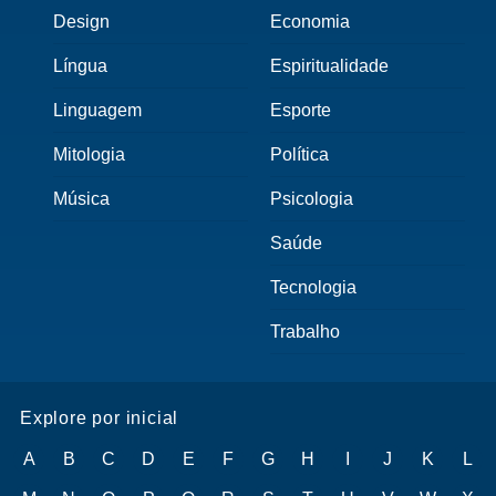
Design
Economia
Língua
Espiritualidade
Linguagem
Esporte
Mitologia
Política
Música
Psicologia
Saúde
Tecnologia
Trabalho
Explore por inicial
A
B
C
D
E
F
G
H
I
J
K
L