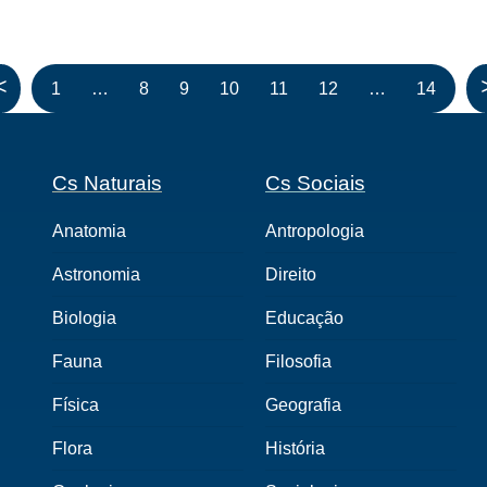
<
1
…
8
9
10
11
12
…
14
Cs Naturais
Cs Sociais
Anatomia
Antropologia
Astronomia
Direito
Biologia
Educação
Fauna
Filosofia
Física
Geografia
Flora
História