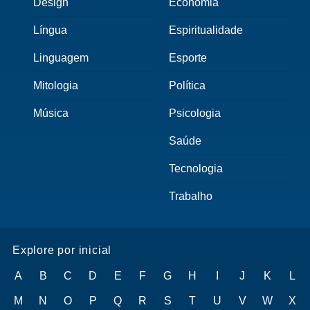
Design
Economia
Língua
Espiritualidade
Linguagem
Esporte
Mitologia
Política
Música
Psicologia
Saúde
Tecnologia
Trabalho
Explore por inicial
A
B
C
D
E
F
G
H
I
J
K
L
M
N
O
P
Q
R
S
T
U
V
W
X