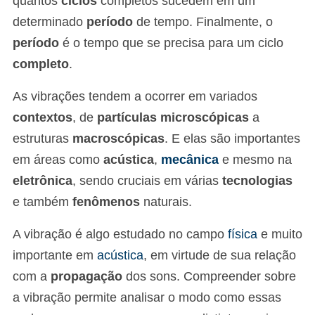
quantos
ciclos
completos sucedem em um
determinado
período
de tempo. Finalmente, o
período
é o tempo que se precisa para um ciclo
completo
.
As vibrações tendem a ocorrer em variados
contextos
, de
partículas microscópicas
a
estruturas
macroscópicas
. E elas são importantes
em áreas como
acústica
,
mecânica
e mesmo na
eletrônica
, sendo cruciais em várias
tecnologias
e também
fenômenos
naturais.
A vibração é algo estudado no campo
física
e muito
importante em
acústica
, em virtude de sua relação
com a
propagação
dos sons. Compreender sobre
a vibração permite analisar o modo como essas