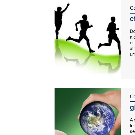
Co
e
Do
a 
ef
at
um
Co
g
A 
fe
se