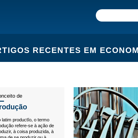
RTIGOS RECENTES EM ECONOM
nceito de
rodução
 latim productĭo, o termo
odução refere-se à ação de
oduzir, à coisa produzida, à
rma de se produzir ou à...