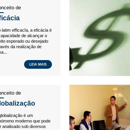
nceito de
ficácia
 latim efficacĭa, a eficácia é
capacidade de alcançar o
eito esperado ou desejado
ravés da realização de
a...
LEIA MAIS
nceito de
lobalização
globalização é um
nómeno moderno que pode
r analisado sob diversos