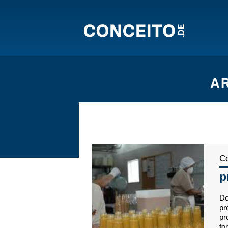
A
Co
p
Do
pr
pr
fo