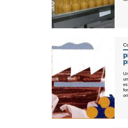
Co
p
p
Um
um
es
fo
or