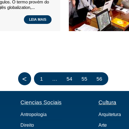
gulos. O termo provém do
glês globalization,...
LEIA MAIS
<
1
…
54
55
56
Ciencias Sociais
Cultura
Antropologia
Arquitetura
Direito
Arte