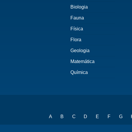
Biologia
Fauna
Física
Flora
Geologia
Matemática
Química
A
B
C
D
E
F
G