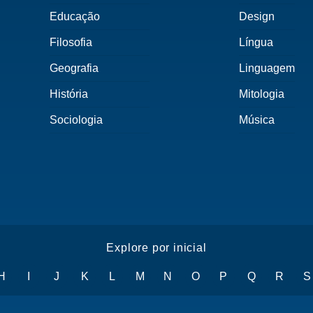
Educação
Design
Filosofia
Língua
Geografia
Linguagem
História
Mitologia
Sociologia
Música
Explore por inicial
H
I
J
K
L
M
N
O
P
Q
R
S