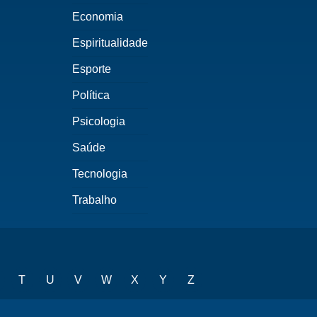
Economia
Espiritualidade
Esporte
Política
Psicologia
Saúde
Tecnologia
Trabalho
T
U
V
W
X
Y
Z