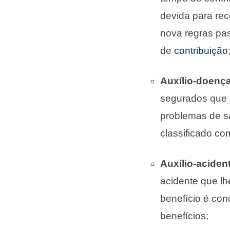
devida para rec
nova regras pa
de
contribuição
Auxílio-doença
segurados que 
problemas de s
classificado co
Auxílio-aciden
acidente que lh
benefício é con
benefícios;