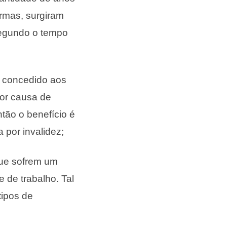
ormas, surgiram
segundo o tempo
é concedido aos
por causa de
ão o benefício é
por invalidez;
que sofrem um
 de trabalho. Tal
tipos de