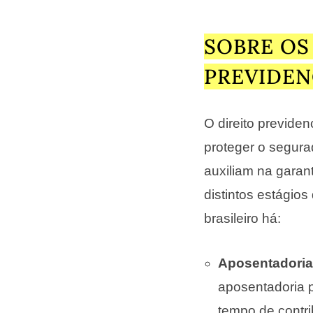
SOBRE OS
PREVIDEN
O direito previde
proteger o segura
auxiliam na garan
distintos estágios
brasileiro há:
Aposentadori
aposentadoria 
tempo de contr