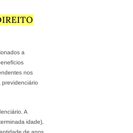
DIREITO
cionados a
benefícios
pendentes nos
a previdenciário
enciário. A
terminada idade),
uantidade de anos