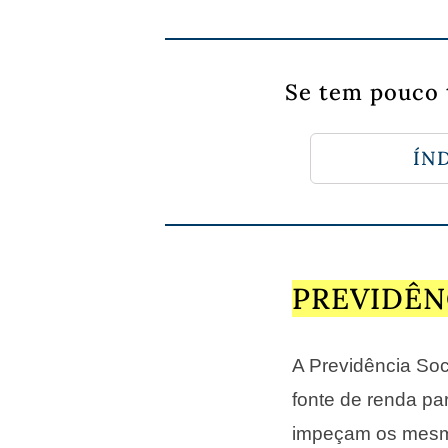
Se tem pouco 
ÍND
PREVIDÊN
A Previdência Soc
fonte de renda pa
impeçam os mesm