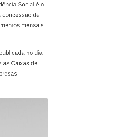
dência Social é o
 a concessão de
gamentos mensais
 publicada no dia
as as Caixas de
presas