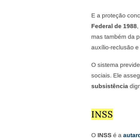
E a proteção conc
Federal de 1988
,
mas também da pen
auxílio-reclusão e
O sistema previde
sociais. Ele ass
subsistência
dig
INSS
O
INSS
é a
autar