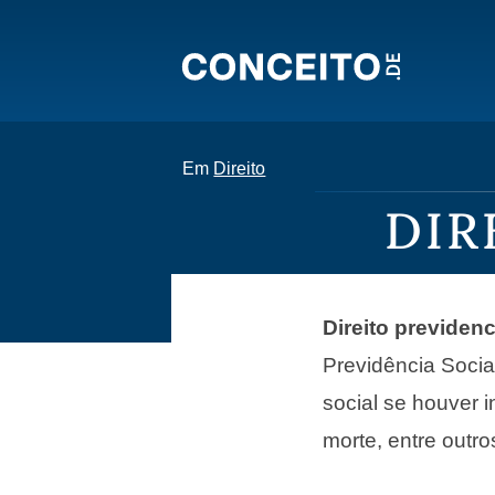
Em
Direito
DIR
Direito previdenc
Previdência Soci
social se houver 
morte, entre outro