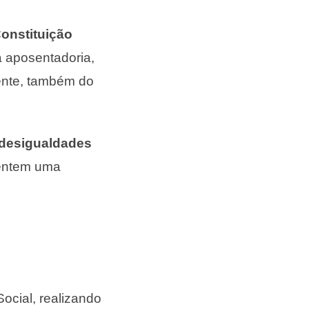
onstituição
a aposentadoria,
ente, também do
desigualdades
tentem uma
Social, realizando