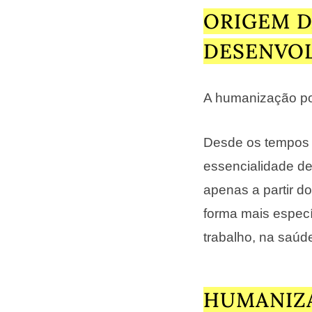
ORIGEM D
DESENVO
A humanização po
Desde os tempos
essencialidade de
apenas a partir d
forma mais espec
trabalho, na saúde
HUMANIZ