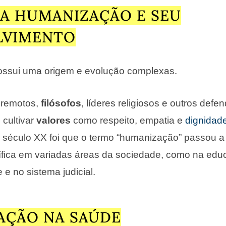
A HUMANIZAÇÃO E SEU
LVIMENTO
ssui uma origem e evolução complexas.
 remotos,
filósofos
, líderes religiosos e outros def
 cultivar
valores
como respeito, empatia e
dignidad
o século XX foi que o termo “humanização” passou a
ífica em variadas áreas da sociedade, como na edu
 e no sistema judicial.
AÇÃO NA SAÚDE