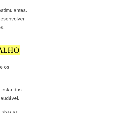
stimulantes,
desenvolver
os.
BALHO
de os
-estar dos
saudável.
inhar as