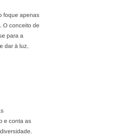
o foque apenas
. O conceito de
se para a
 dar à luz,
as
o e conta as
 diversidade.