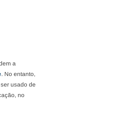
endem a
e
. No entanto,
 ser usado de
cação, no