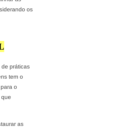
nsiderando os
L
 de práticas
ens tem o
 para o
que
taurar as