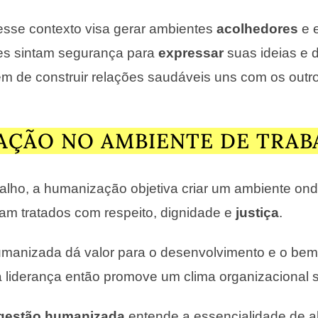
sse contexto visa gerar ambientes
acolhedores
e e
es sintam segurança para
expressar
suas ideias e 
lém de construir relações saudáveis uns com os outr
ÇÃO NO AMBIENTE DE TRA
lho, a humanização objetiva criar um ambiente on
am tratados com respeito, dignidade e
justiça
.
manizada dá valor para o desenvolvimento e o bem
a liderança então promove um clima organizacional 
gestão humanizada
entende a essencialidade de al