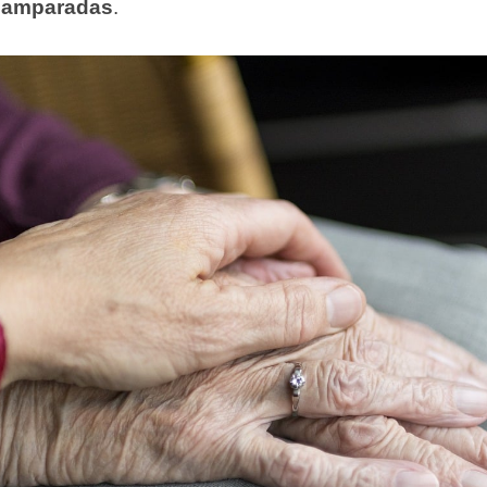
e
amparadas
.