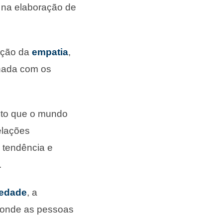
 na elaboração de
oção da
empatia
,
ionada com os
sto que o mundo
elações
l tendência e
.
iedade
, a
 onde as pessoas