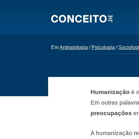
Em
Antropologia
/
Psicologia
/
Sociolog
Humanização
é o
Em outras palavra
preocupações
em
A humanização re