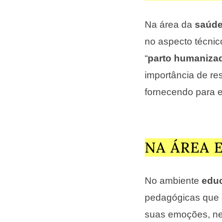
Na área da
saúd
no aspecto técni
“
parto humaniza
importância de re
fornecendo para e
NA ÁREA 
No ambiente
edu
pedagógicas que d
suas emoções, ne