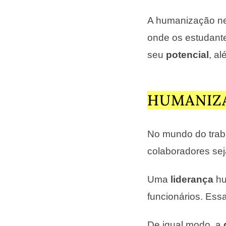
A humanização ne
onde os estudant
seu
potencial
, a
HUMANIZA
No mundo do traba
colaboradores sej
Uma
liderança
hu
funcionários. Ess
De igual modo, a