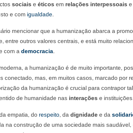
ctos
sociais
e
éticos
em
relações interpessoais
e
usto e com
igualdade
.
ário mencionar que a humanização abarca a prom
e, entre outros valores centrais, e está muito relac
 e com a
democracia
.
moderna, a humanização é de muito importante, po
is conectado, mas, em muitos casos, marcado por r
lorização da humanização é crucial para contrapor ta
 sentido de humanidade nas
interações
e instituições
da empatia, do
respeito
, da
dignidade
e da
solidar
a na construção de uma sociedade mais saudável,