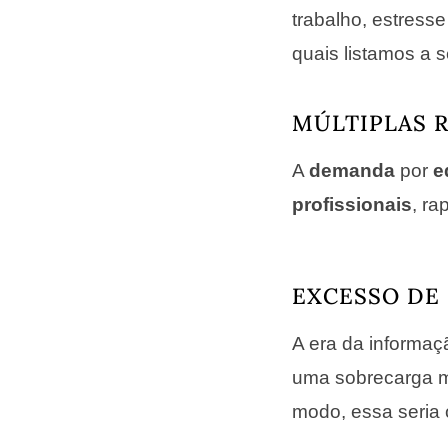
trabalho, estress
quais listamos a s
MÚLTIPLAS 
A
demanda
por
e
profissionais
, r
EXCESSO DE
A era da informa
uma sobrecarga me
modo, essa seria