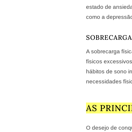
estado de ansieda
como a depressã
SOBRECARGA 
A sobrecarga físic
físicos excessivo
hábitos de sono i
necessidades físi
AS PRINC
O desejo de conq