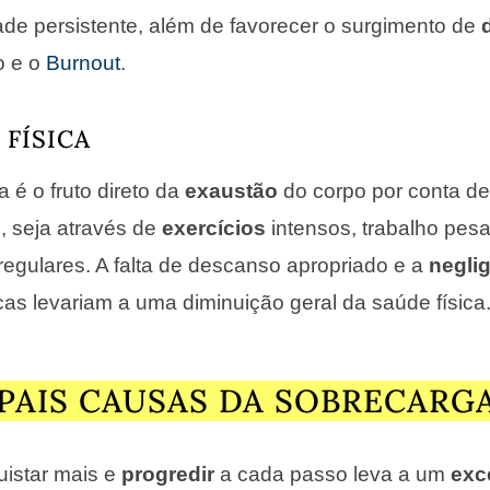
de persistente, além de favorecer o surgimento de
o e o
Burnout
.
FÍSICA
a é o fruto direto da
exaustão
do corpo por conta de
s, seja através de
exercícios
intensos, trabalho pes
rregulares. A falta de descanso apropriado e a
negli
cas levariam a uma diminuição geral da saúde física
IPAIS CAUSAS DA SOBRECARG
uistar mais e
progredir
a cada passo leva a um
exc