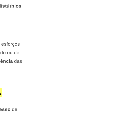
distúrbios
 esforços
ado ou de
gência
das
.
A
esso
de