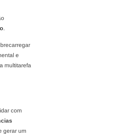
ão
do
.
obrecarregar
ental e
a multitarefa
lidar com
ncias
 gerar um