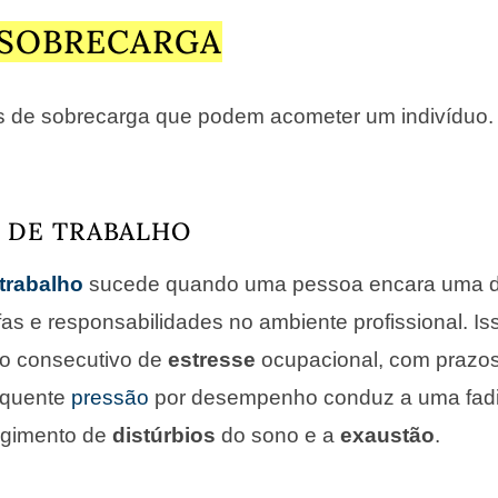
 SOBRECARGA
os de sobrecarga que podem acometer um indivíduo. 
 DE TRABALHO
trabalho
sucede quando uma pessoa encara uma
fas e responsabilidades no ambiente profissional. 
lo consecutivo de
estresse
ocupacional, com prazos
requente
pressão
por desempenho conduz a uma fadi
rgimento de
distúrbios
do sono e a
exaustão
.