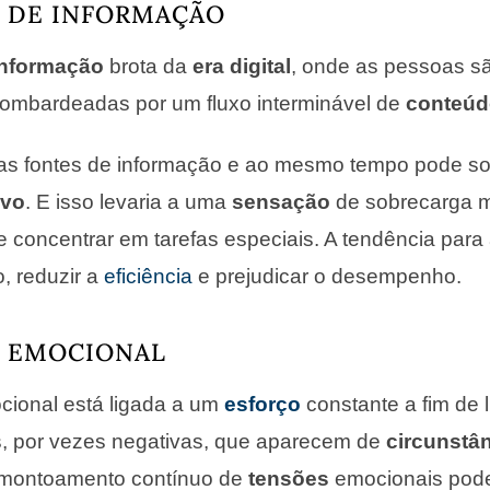
 DE INFORMAÇÃO
informação
brota da
era digital
, onde as pessoas s
ombardeadas por um fluxo interminável de
conteú
las fontes de informação e ao mesmo tempo pode s
ivo
. E isso levaria a uma
sensação
de sobrecarga m
e concentrar em tarefas especiais. A tendência para 
, reduzir a
eficiência
e prejudicar o desempenho.
 EMOCIONAL
cional está ligada a um
esforço
constante a fim de 
, por vezes negativas, que aparecem de
circunstâ
amontoamento contínuo de
tensões
emocionais pode