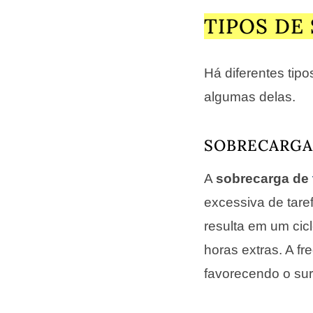
TIPOS DE
Há diferentes tip
algumas delas.
SOBRECARGA
A
sobrecarga de
excessiva de tare
resulta em um cic
horas extras. A f
favorecendo o su