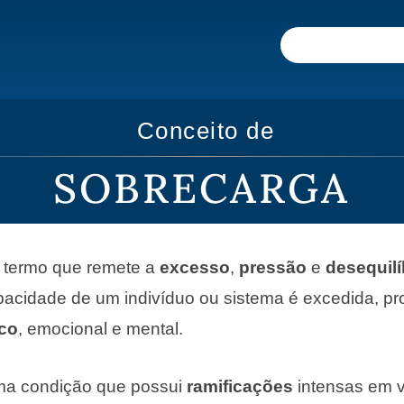
Conceito de
SOBRECARGA
 termo que remete a
excesso
,
pressão
e
desequilí
pacidade de um indivíduo ou sistema é excedida, p
ico
, emocional e mental.
ma condição que possui
ramificações
intensas em v