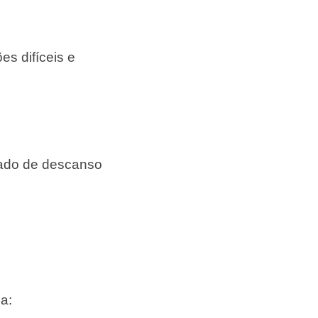
es difíceis e
uado de descanso
a: