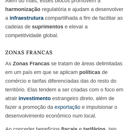
Além do mais, esses blocos promovem a
harmonização
regulatória e ajudam a desenvolver
a
infraestrutura
compartilhada a fim de facilitar as
cadeias de
suprimentos
e elevar a
competitividade global.
ZONAS FRANCAS
As
Zonas Francas
se tratam de áreas delimitadas
em um país em que se aplicam
políticas
de
comércio e tarifas diferenciadas das do resto do
território. Elas tendem a ser criadas com o foco em
atrair
investimento
estrangeiro direto, além de
fazer a promoção da
exportação
e impulsionar o
desenvolvimento econômico num local.
Ao conceder benefícios
fiscais
e
tarifários
, tais