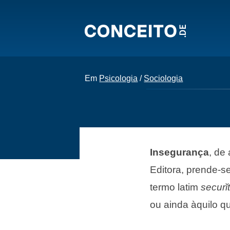
Em
Psicologia
/
Sociologia
Insegurança
, de
Editora, prende-s
termo latim
securĭ
ou ainda àquilo q