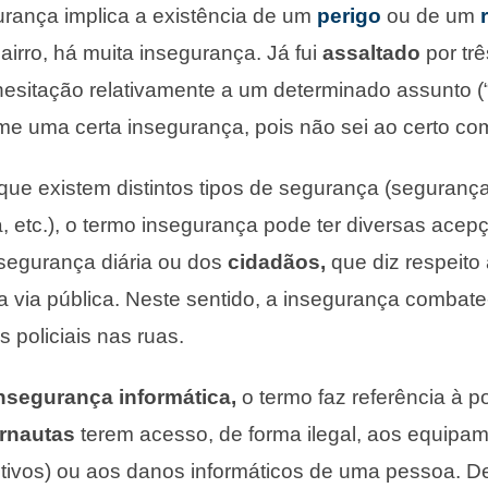
urança implica a existência de um
perigo
ou de um
airro, há muita insegurança. Já fui
assaltado
por trê
 hesitação relativamente a um determinado assunto 
e uma certa insegurança, pois não sei ao certo com
e existem distintos tipos de segurança (segurança
a, etc.), o termo insegurança pode ter diversas ace
 segurança diária ou dos
cidadãos,
que diz respeito 
 via pública. Neste sentido, a insegurança combat
 policiais nas ruas.
nsegurança informática,
o termo faz referência à p
rnautas
terem acesso, de forma ilegal, aos equipa
itivos) ou aos danos informáticos de uma pessoa. De