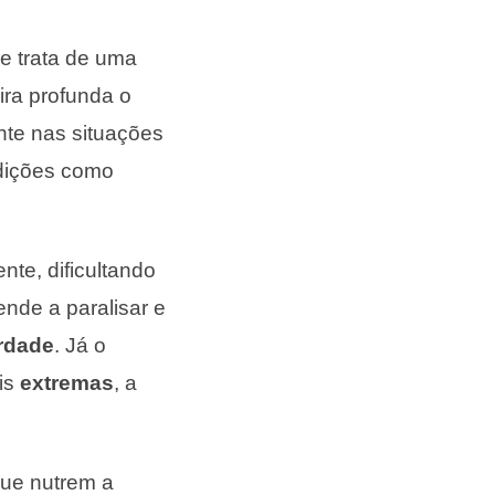
se trata de uma
ra profunda o
nte nas situações
ndições como
nte, dificultando
ende a paralisar e
erdade
. Já o
is
extremas
, a
que nutrem a