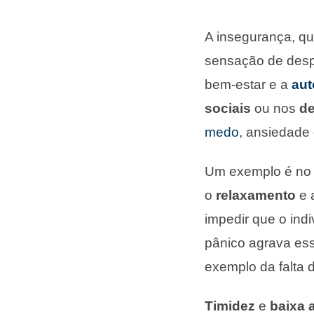
A insegurança, q
sensação de desp
bem-estar e a
aut
sociais
ou nos
de
medo
, ansiedade
Um exemplo é no
o
relaxamento
e 
impedir que o ind
pânico agrava es
exemplo da falta 
Timidez
e
baixa 