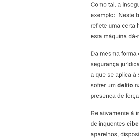
Como tal, a inseg
exemplo: “Neste b
reflete uma certa
esta máquina dá-m
Da mesma forma qu
segurança jurídic
a que se aplica à
sofrer um
delito
na
presença de forças
Relativamente à
i
delinquentes
cibe
aparelhos, dispos