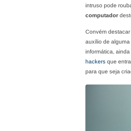
intruso pode rouba
computador
dest
Convém destacar
auxílio de algum
informática, aind
hackers
que entra
para que seja cri