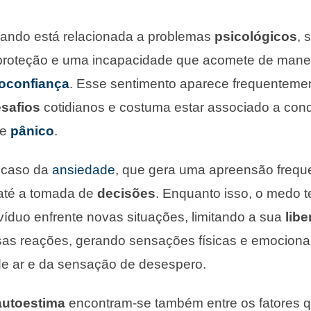
uando está relacionada a problemas
psicológicos
, 
roteção e uma incapacidade que acomete de manei
oconfiança
. Esse sentimento aparece frequenteme
safios
cotidianos e costuma estar associado a co
 e
pânico
.
 caso da
ansiedade
, que gera uma apreensão freque
até a tomada de
decisões
. Enquanto isso, o medo t
ivíduo enfrente novas situações, limitando a sua
lib
sas reações, gerando sensações físicas e emociona
de ar e da sensação de desespero.
autoestima
encontram-se também entre os fatores 