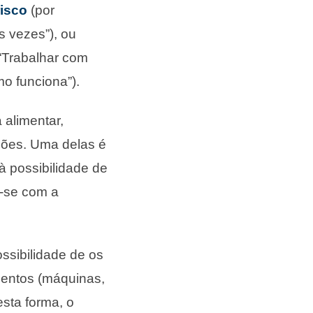
risco
(por
s vezes”), ou
(“Trabalhar com
o funciona”).
 alimentar,
pções. Uma delas é
à possibilidade de
e-se com a
ossibilidade de os
mentos (máquinas,
sta forma, o