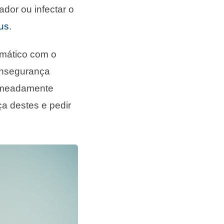
ador ou infectar o
rus
.
rmático com o
 insegurança
omeadamente
a destes e pedir