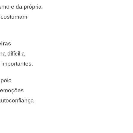
smo e da própria
a costumam
eiras
 difícil a
 importantes.
apoio
is emoções
autoconfiança