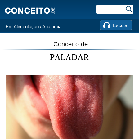
Escutar
Em
Alimentação
/
Anatomia
Conceito de
PALADAR